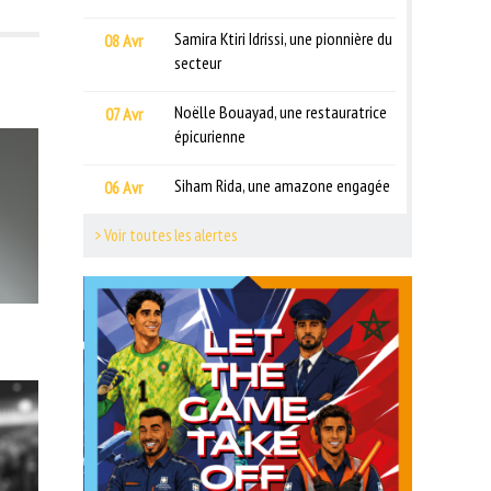
Samira Ktiri Idrissi, une pionnière du
08 Avr
secteur
Noëlle Bouayad, une restauratrice
07 Avr
épicurienne
Siham Rida, une amazone engagée
06 Avr
> Voir toutes les alertes