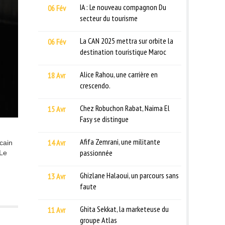
IA : Le nouveau compagnon Du
06 Fév
secteur du tourisme
La CAN 2025 mettra sur orbite la
06 Fév
destination touristique Maroc
Alice Rahou, une carrière en
18 Avr
crescendo.
Chez Robuchon Rabat, Naima El
15 Avr
Fasy se distingue
Afifa Zemrani, une militante
14 Avr
cain
passionnée
 Le
Ghizlane Halaoui, un parcours sans
13 Avr
faute
Ghita Sekkat, la marketeuse du
11 Avr
groupe Atlas