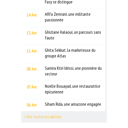
Fasy se distingue
Afifa Zemrani, une militante
14 Avr
passionnée
Ghizlane Halaoui, un parcours sans
13 Avr
faute
Ghita Sekkat, la marketeuse du
11 Avr
groupe Atlas
Samira Ktiri Idrissi, une pionnière du
08 Avr
secteur
Noëlle Bouayad, une restauratrice
07 Avr
épicurienne
Siham Rida, une amazone engagée
06 Avr
> Voir toutes les alertes