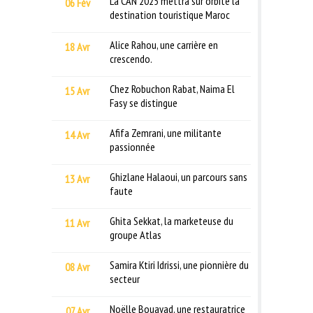
La CAN 2025 mettra sur orbite la
06 Fév
destination touristique Maroc
Alice Rahou, une carrière en
18 Avr
crescendo.
Chez Robuchon Rabat, Naima El
15 Avr
Fasy se distingue
Afifa Zemrani, une militante
14 Avr
passionnée
Ghizlane Halaoui, un parcours sans
13 Avr
faute
Ghita Sekkat, la marketeuse du
11 Avr
groupe Atlas
Samira Ktiri Idrissi, une pionnière du
08 Avr
secteur
Noëlle Bouayad, une restauratrice
07 Avr