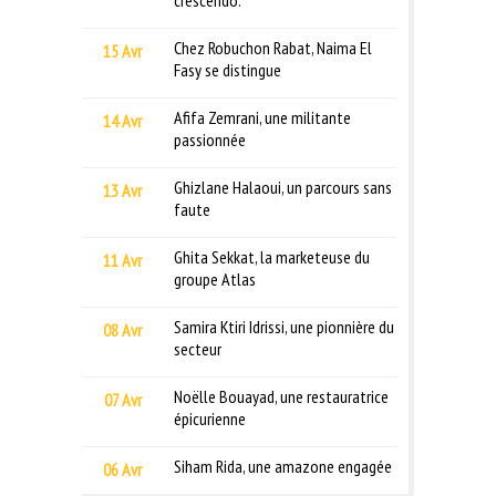
Chez Robuchon Rabat, Naima El
15 Avr
Fasy se distingue
Afifa Zemrani, une militante
14 Avr
passionnée
Ghizlane Halaoui, un parcours sans
13 Avr
faute
Ghita Sekkat, la marketeuse du
11 Avr
groupe Atlas
Samira Ktiri Idrissi, une pionnière du
08 Avr
secteur
Noëlle Bouayad, une restauratrice
07 Avr
épicurienne
Siham Rida, une amazone engagée
06 Avr