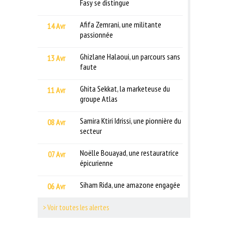
Fasy se distingue
Afifa Zemrani, une militante
14 Avr
passionnée
Ghizlane Halaoui, un parcours sans
13 Avr
faute
Ghita Sekkat, la marketeuse du
11 Avr
groupe Atlas
Samira Ktiri Idrissi, une pionnière du
08 Avr
secteur
Noëlle Bouayad, une restauratrice
07 Avr
épicurienne
Siham Rida, une amazone engagée
06 Avr
> Voir toutes les alertes