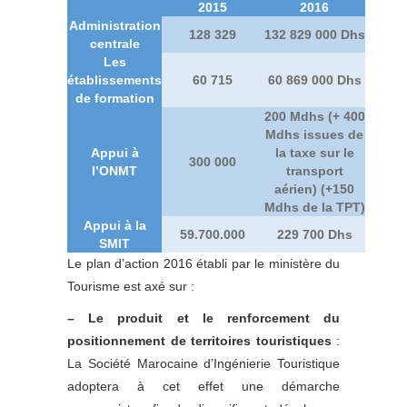
2015
2016
Administration
128 329
132 829 000 Dhs
centrale
Les
établissements
60 715
60 869 000 Dhs
de formation
200 Mdhs (+ 400
Mdhs issues de
Appui à
la taxe sur le
300 000
l’ONMT
transport
aérien) (+150
Mdhs de la TPT)
Appui à la
59.700.000
229 700 Dhs
SMIT
Le plan d’action 2016 établi par le ministère du
Tourisme est axé sur :
– Le produit et le renforcement du
positionnement de territoires touristiques
:
La Société Marocaine d’Ingénierie Touristique
adoptera à cet effet une démarche