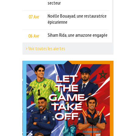
secteur
Noëlle Bouayad, une restauratrice
07 Avr
épicurienne
Siham Rida, une amazone engagée
06 Avr
> Voir toutes les alertes