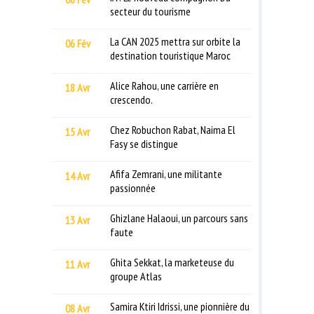
secteur du tourisme
La CAN 2025 mettra sur orbite la
06 Fév
destination touristique Maroc
Alice Rahou, une carrière en
18 Avr
crescendo.
Chez Robuchon Rabat, Naima El
15 Avr
Fasy se distingue
Afifa Zemrani, une militante
14 Avr
passionnée
Ghizlane Halaoui, un parcours sans
13 Avr
faute
Ghita Sekkat, la marketeuse du
11 Avr
groupe Atlas
Samira Ktiri Idrissi, une pionnière du
08 Avr