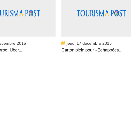
C, UBER DÉRANGE !
PLEIN POUR «ECHAPPÉES BELLES» SPÉCI
MAROC
décembre 2015
jeudi 17 décembre 2015
oc, Uber...
Carton plein pour «Echappées...