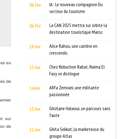
IA : Le nouveau compagnon Du
06 Fév
secteur du tourisme
La CAN 2025 mettra sur orbite la
06 Fév
destination touristique Maroc
Alice Rahou, une carrière en
18 Avr
crescendo.
pas eu
Chez Robuchon Rabat, Naima El
15 Avr
Fasy se distingue
tés de
Afifa Zemrani, une militante
14 Avr
passionnée
remier
Ghizlane Halaoui, un parcours sans
13 Avr
faute
nt sur
ion de
Ghita Sekkat, la marketeuse du
11 Avr
groupe Atlas