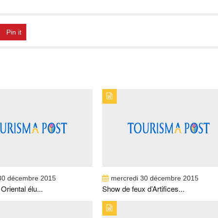
Pin it
PUBLICATION : BREVESTITRE : LE
TYPE DE PUBLICATION : BREVESTITRE : S
N ORIENTAL ÉLU PLUS BEL HÔTEL DE
DE FEUX D'ARTIFICES À AGADIR
 MONDE EN 2015
30 décembre 2015
mercredi 30 décembre 2015
riental élu...
Show de feux d’Artifices...
PUBLICATION : BREVESTITRE : MÊME
TYPE DE PUBLICATION : BREVESTITRE : C