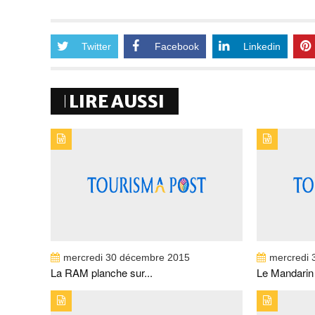
Twitter
Facebook
Linkedin
LIRE AUSSI
TYPE DE PUBLICATION : BREVESTITRE : LA RAM
TYPE DE 
PLANCHE SUR UN NOUVEAU CONTRAT-
MANDARI
PROGRAMME
LUXE AU
mercredi 30 décembre 2015
mercredi 
La RAM planche sur...
Le Mandarin O
TYPE DE PUBLICATION : BREVESTITRE :
TYPE DE 