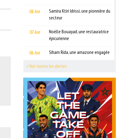
Samira Ktiri Idrissi, une pionnière du
08 Avr
secteur
Noëlle Bouayad, une restauratrice
07 Avr
épicurienne
Siham Rida, une amazone engagée
06 Avr
HOW
> Voir toutes les alertes
ARTON