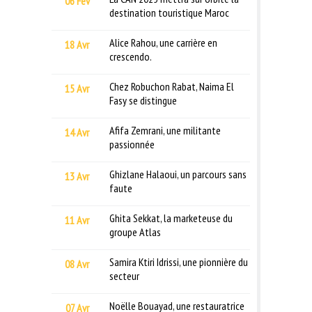
06 Fév
destination touristique Maroc
Alice Rahou, une carrière en
18 Avr
crescendo.
Chez Robuchon Rabat, Naima El
15 Avr
Fasy se distingue
Afifa Zemrani, une militante
14 Avr
passionnée
Ghizlane Halaoui, un parcours sans
13 Avr
faute
Ghita Sekkat, la marketeuse du
11 Avr
groupe Atlas
Samira Ktiri Idrissi, une pionnière du
08 Avr
secteur
Noëlle Bouayad, une restauratrice
07 Avr