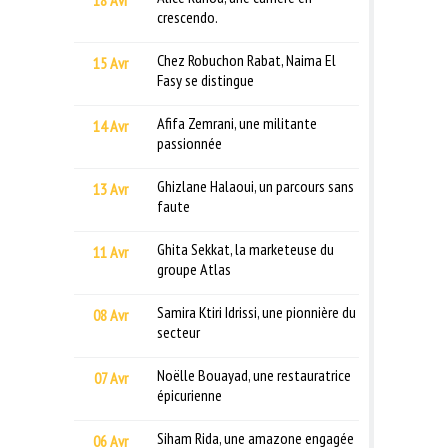
crescendo.
Chez Robuchon Rabat, Naima El
15 Avr
Fasy se distingue
Afifa Zemrani, une militante
14 Avr
passionnée
Ghizlane Halaoui, un parcours sans
13 Avr
faute
Ghita Sekkat, la marketeuse du
11 Avr
groupe Atlas
Samira Ktiri Idrissi, une pionnière du
08 Avr
secteur
Noëlle Bouayad, une restauratrice
07 Avr
épicurienne
Siham Rida, une amazone engagée
06 Avr