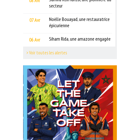
08 Avr
secteur
Noëlle Bouayad, une restauratrice
07 Avr
épicurienne
Siham Rida, une amazone engagée
06 Avr
> Voir toutes les alertes