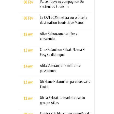
IA : Le nouveau compagnon Du
06 Fév
secteur du tourisme
La CAN 2025 mettra sur orbite la
06 Fév
destination touristique Maroc
Alice Rahou, une carrière en
18 Avr
crescendo.
Chez Robuchon Rabat, Naima El
15 Avr
Fasy se distingue
Afifa Zemrani, une militante
14 Avr
passionnée
Ghizlane Halaoui, un parcours sans
13 Avr
faute
Ghita Sekkat, la marketeuse du
11 Avr
groupe Atlas
Samira Ktiri Idrissi, une pionnière du