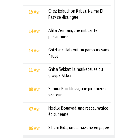
Chez Robuchon Rabat, Naima El
15 Avr
Fasy se distingue
Afifa Zemrani, une militante
14 Avr
passionnée
Ghizlane Halaoui, un parcours sans
13 Avr
faute
Ghita Sekkat, la marketeuse du
11 Avr
groupe Atlas
Samira Ktiri Idrissi, une pionnière du
08 Avr
secteur
Noëlle Bouayad, une restauratrice
07 Avr
épicurienne
Siham Rida, une amazone engagée
06 Avr