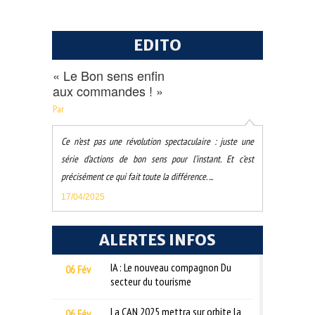
EDITO
« Le Bon sens enfin
aux commandes ! »
Par
Ce n’est pas une révolution spectaculaire : juste une
série d’actions de bon sens pour l’instant. Et c’est
précisément ce qui fait toute la différence. ...
17/04/2025
ALERTES INFOS
IA : Le nouveau compagnon Du
06 Fév
secteur du tourisme
La CAN 2025 mettra sur orbite la
06 Fév