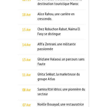
destination touristique Maroc
Alice Rahou, une carrière en
18 Avr
crescendo.
Chez Robuchon Rabat, Naima El
15 Avr
Fasy se distingue
Afifa Zemrani, une militante
14 Avr
passionnée
Ghizlane Halaoui, un parcours sans
13 Avr
faute
Ghita Sekkat, la marketeuse du
11 Avr
groupe Atlas
Samira Ktiri Idrissi, une pionnière du
08 Avr
secteur
Noëlle Bouayad, une restauratrice
07 Avr