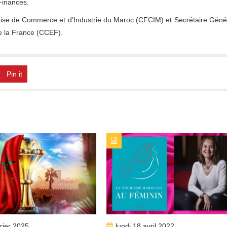
 Finances.
se de Commerce et d’Industrie du Maroc (CFCIM) et Secrétaire Géné
e la France (CCEF).
Pin it
PUBLICATION : ALERTES_INFOSTITRE :
TYPE DE PUBLICATION : ALERTES_INFOSTIT
2025 METTRA SUR ORBITE LA
ALICE RAHOU, UNE CARRIÈRE EN CRESCEN
TION TOURISTIQUE MAROC
vrier 2025
lundi 18 avril 2022