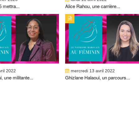
 mettra...
Alice Rahou, une carrière...
PUBLICATION : ALERTES_INFOSTITRE :
TYPE DE PUBLICATION : ALERTES_INFOSTIT
EMRANI, UNE MILITANTE PASSIONNÉE
GHIZLANE HALAOUI, UN PARCOURS SANS
FAUTE
vril 2022
mercredi 13 avril 2022
, une militante...
Ghizlane Halaoui, un parcours...