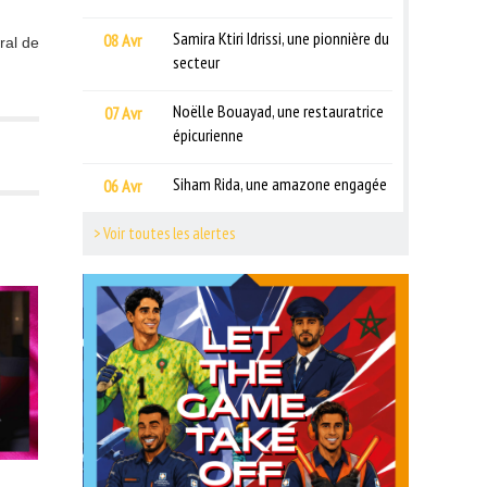
Samira Ktiri Idrissi, une pionnière du
08 Avr
ral de
secteur
Noëlle Bouayad, une restauratrice
07 Avr
épicurienne
Siham Rida, une amazone engagée
06 Avr
> Voir toutes les alertes
RE :
DO.