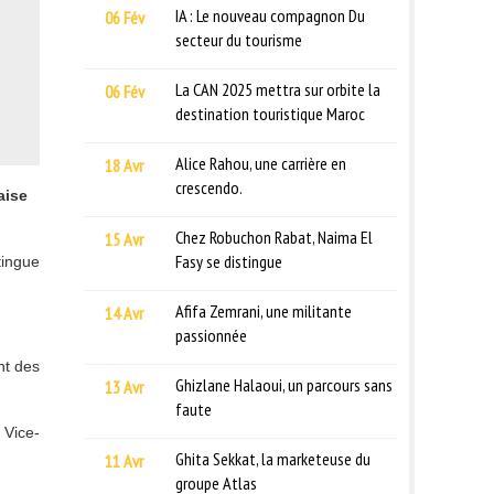
IA : Le nouveau compagnon Du
06 Fév
secteur du tourisme
La CAN 2025 mettra sur orbite la
06 Fév
destination touristique Maroc
Alice Rahou, une carrière en
18 Avr
crescendo.
aise
Chez Robuchon Rabat, Naima El
15 Avr
Fasy se distingue
tingue
Afifa Zemrani, une militante
14 Avr
passionnée
nt des
Ghizlane Halaoui, un parcours sans
13 Avr
faute
 Vice-
Ghita Sekkat, la marketeuse du
11 Avr
groupe Atlas