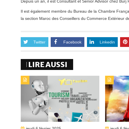
Depuis un an, il est Consultant et Senior Advisor chez Burj
Il est également membre du Bureau de la Chambre Françai
la section Maroc des Conseillers du Commerce Extérieur d
Twitter
Facebook
Linkedin
LIRE AUSSI
TYPE DE PUBLICATION : ALERTES_INFOSTITRE :
TYPE DE 
IA : LE NOUVEAU COMPAGNON DU SECTEUR
LA CAN 
DU TOURISME
DESTINA
jeudi 6 février 2025
jeudi 6 fé