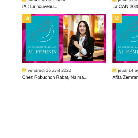
IA : Le nouveau...
La CAN 2025
TYPE DE PUBLICATION : ALERTES_INFOSTITRE :
TYPE DE 
CHEZ ROBUCHON RABAT, NAIMA EL FASY SE
AFIFA Z
DISTINGUE
vendredi 15 avril 2022
jeudi 14 a
Chez Robuchon Rabat, Naima...
Afifa Zemrani