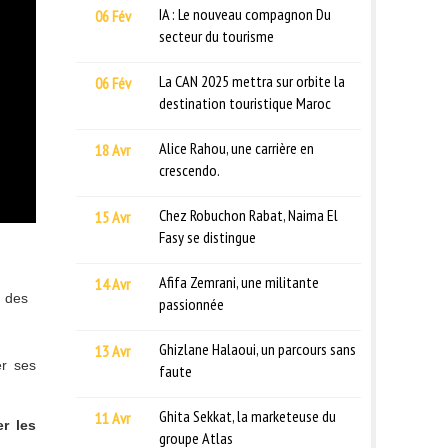
IA : Le nouveau compagnon Du
06 Fév
secteur du tourisme
La CAN 2025 mettra sur orbite la
06 Fév
destination touristique Maroc
Alice Rahou, une carrière en
18 Avr
crescendo.
Chez Robuchon Rabat, Naima El
15 Avr
Fasy se distingue
Afifa Zemrani, une militante
14 Avr
n des
passionnée
Ghizlane Halaoui, un parcours sans
13 Avr
er ses
faute
Ghita Sekkat, la marketeuse du
11 Avr
er les
groupe Atlas