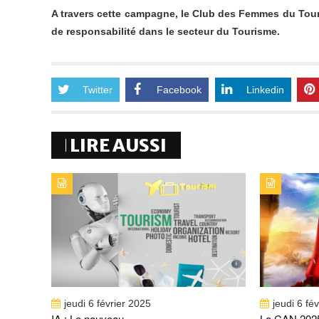
A travers cette campagne, le Club des Femmes du Tou
de responsabilité dans le secteur du Tourisme.
Twitter
Facebook
Linkedin
LIRE AUSSI
TYPE DE PUBLICATION : ALERTES_INFOSTITRE :
TYPE DE 
IA : LE NOUVEAU COMPAGNON DU SECTEUR
LA CAN 
DU TOURISME
DESTINA
jeudi 6 février 2025
jeudi 6 fé
IA : Le nouveau...
La CAN 2025