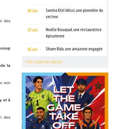
Samira Ktiri Idrissi, une pionnière du
08 Avr
secteur
nt des
Noëlle Bouayad, une restauratrice
07 Avr
épicurienne
aucoup
Siham Rida, une amazone engagée
06 Avr
> Voir toutes les alertes
 de la
ar son
y et à
in des