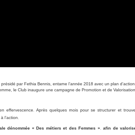
présidé par Fethia Bennis, entame l’année 2018 avec un plan d’action
a Femme, le Club inaugure une campagne de Promotion et de Valorisatio
 effervescence. Après quelques mois pour se structurer et trouv
 l’action.
tale dénommée « Des métiers et des Femmes »
.
afin de valoris