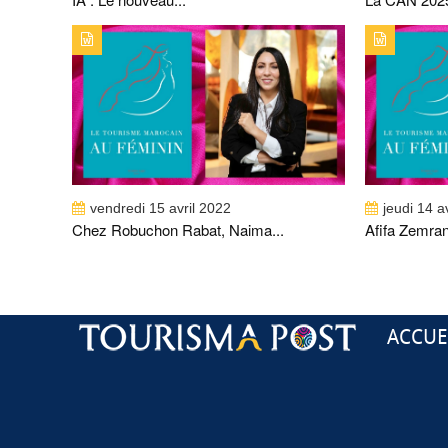
TYPE DE PUBLICATION : ALERTES_INFOSTITRE :
TYPE DE 
CHEZ ROBUCHON RABAT, NAIMA EL FASY SE
AFIFA Z
DISTINGUE
vendredi 15 avril 2022
jeudi 14 a
Chez Robuchon Rabat, Naima...
Afifa Zemrani
ACCUE