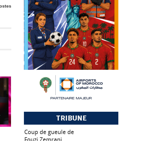
ostes
RE :
DO.
TRIBUNE
Coup de gueule de
Fouzi Zemrani