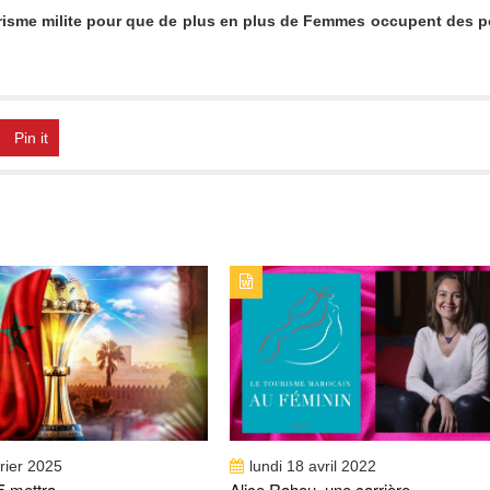
risme milite pour que de plus en plus de Femmes occupent des p
Pin it
PUBLICATION : ALERTES_INFOSTITRE :
TYPE DE PUBLICATION : ALERTES_INFOSTIT
2025 METTRA SUR ORBITE LA
ALICE RAHOU, UNE CARRIÈRE EN CRESCEN
TION TOURISTIQUE MAROC
vrier 2025
lundi 18 avril 2022
 mettra...
Alice Rahou, une carrière...