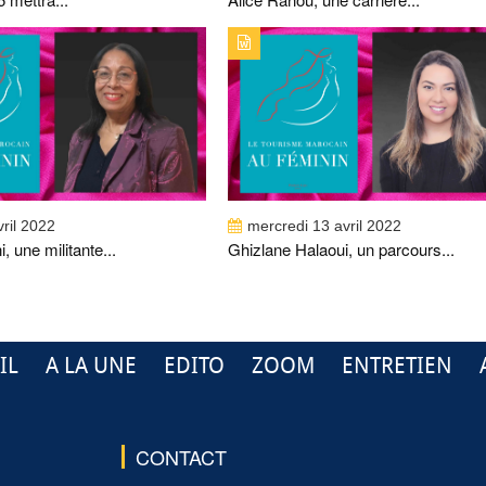
PUBLICATION : ALERTES_INFOSTITRE :
TYPE DE PUBLICATION : ALERTES_INFOSTIT
EMRANI, UNE MILITANTE PASSIONNÉE
GHIZLANE HALAOUI, UN PARCOURS SANS
FAUTE
vril 2022
mercredi 13 avril 2022
, une militante...
Ghizlane Halaoui, un parcours...
IL
A LA UNE
EDITO
ZOOM
ENTRETIEN
CONTACT