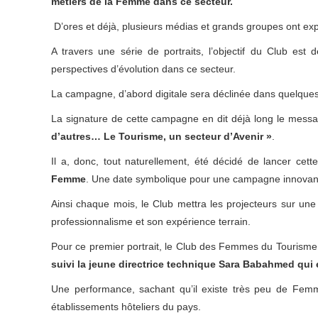
métiers de la Femme dans ce secteur.
D’ores et déjà, plusieurs médias et grands groupes ont e
A travers une série de portraits, l’objectif du Club es
perspectives d’évolution dans ce secteur.
La campagne, d’abord digitale sera déclinée dans quelque
La signature de cette campagne en dit déjà long le messa
d’autres… Le Tourisme, un secteur d’Avenir »
.
Il a, donc, tout naturellement, été décidé de lancer ce
Femme
. Une date symbolique pour une campagne innovante
Ainsi chaque mois, le Club mettra les projecteurs sur un
professionnalisme et son expérience terrain.
Pour ce premier portrait, le Club des Femmes du Tourisme
suivi la jeune directrice technique Sara Babahmed qui 
Une performance, sachant qu’il existe très peu de Femm
établissements hôteliers du pays.