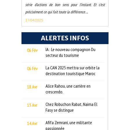
série d’actions de bon sens pour l’instant. Et c’est
précisément ce qui fait toute la différence. ...
17/04/2025
ALERTES INFOS
IA : Le nouveau compagnon Du
06 Fév
secteur du tourisme
La CAN 2025 mettra sur orbite la
06 Fév
destination touristique Maroc
Alice Rahou, une carrière en
18 Avr
crescendo.
Chez Robuchon Rabat, Naima El
15 Avr
Fasy se distingue
Afifa Zemrani, une militante
14 Avr
passionnée