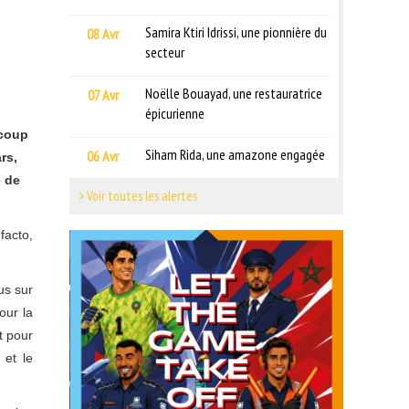
Samira Ktiri Idrissi, une pionnière du
08 Avr
secteur
Noëlle Bouayad, une restauratrice
07 Avr
épicurienne
 coup
Siham Rida, une amazone engagée
06 Avr
rs,
e de
> Voir toutes les alertes
facto,
us sur
our la
t pour
 et le