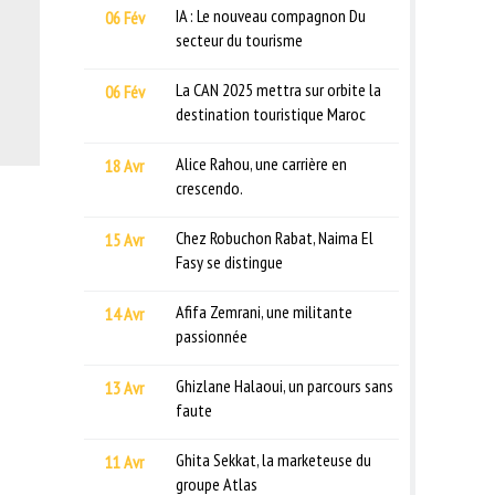
IA : Le nouveau compagnon Du
06 Fév
secteur du tourisme
La CAN 2025 mettra sur orbite la
06 Fév
destination touristique Maroc
Alice Rahou, une carrière en
18 Avr
crescendo.
Chez Robuchon Rabat, Naima El
15 Avr
Fasy se distingue
Afifa Zemrani, une militante
14 Avr
passionnée
Ghizlane Halaoui, un parcours sans
13 Avr
faute
Ghita Sekkat, la marketeuse du
11 Avr
groupe Atlas