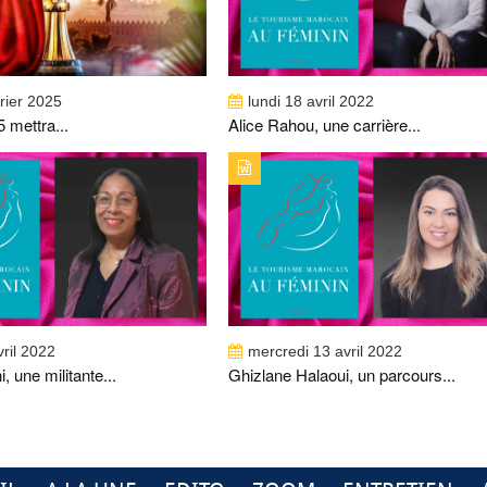
vrier 2025
lundi 18 avril 2022
 mettra...
Alice Rahou, une carrière...
PUBLICATION : ALERTES_INFOSTITRE :
TYPE DE PUBLICATION : ALERTES_INFOSTIT
EMRANI, UNE MILITANTE PASSIONNÉE
GHIZLANE HALAOUI, UN PARCOURS SANS
FAUTE
vril 2022
mercredi 13 avril 2022
, une militante...
Ghizlane Halaoui, un parcours...