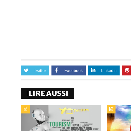
Twitter
Facebook
Linkedin
LIRE AUSSI
TYPE DE PUBLICATION : ALERTES_INFOSTITRE :
TYPE DE 
IA : LE NOUVEAU COMPAGNON DU SECTEUR
LA CAN 
DU TOURISME
DESTINA