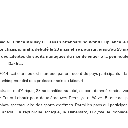
d VI, Prince Moulay El Hassan Kiteboarding World Cup lance le
Le championnat a débuté le 23 mars et se poursuit jusqu’au 29 ma
 des adeptes de sports nautiques du monde entier, à la péninsul
Dakhla.
2014, cette année est marquée par un record de pays participants, de 
Ranking mondial des professionnels du kitesurf.
tralie, et d’Afrique, 28 nationalités au total, se sont donneé rendez-vo
 de Foum Labouir pour deux épreuves Freestyle et Wave. Et encore, p
 show spectaculaire des sports extrêmes. Parmi les pays qui participen
 Canada, La république Tchèque, le Danemark, l’Egypte, le Norvège