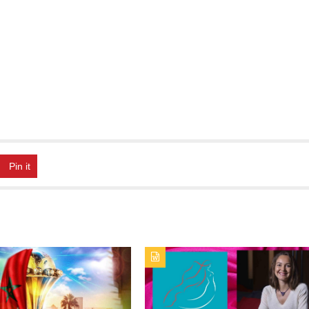
Pin it
PUBLICATION : ALERTES_INFOSTITRE :
TYPE DE PUBLICATION : ALERTES_INFOSTIT
2025 METTRA SUR ORBITE LA
ALICE RAHOU, UNE CARRIÈRE EN CRESCEN
TION TOURISTIQUE MAROC