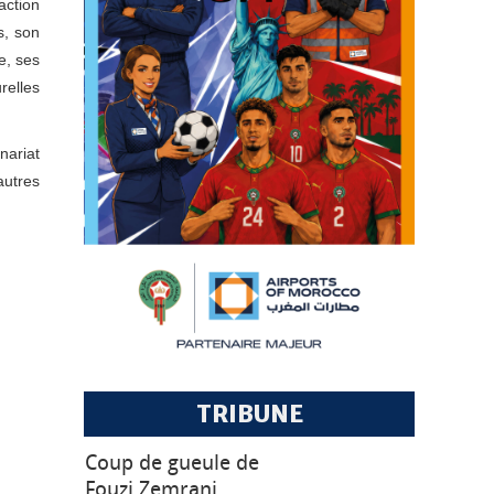
action
s, son
e, ses
relles
nariat
autres
TRIBUNE
Coup de gueule de
Fouzi Zemrani