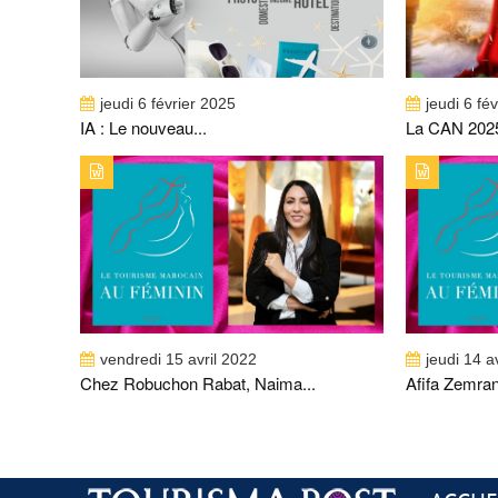
jeudi 6 février 2025
jeudi 6 fé
IA : Le nouveau...
La CAN 2025
TYPE DE PUBLICATION : ALERTES_INFOSTITRE :
TYPE DE 
CHEZ ROBUCHON RABAT, NAIMA EL FASY SE
AFIFA Z
DISTINGUE
vendredi 15 avril 2022
jeudi 14 a
Chez Robuchon Rabat, Naima...
Afifa Zemrani