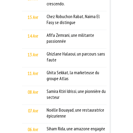
crescendo.
Chez Robuchon Rabat, Naima El
15 Avr
Fasy se distingue
Afifa Zemrani, une militante
14 Avr
passionnée
Ghizlane Halaoui, un parcours sans
13 Avr
faute
Ghita Sekkat, la marketeuse du
11 Avr
groupe Atlas
Samira Ktiri Idrissi, une pionnière du
08 Avr
secteur
Noëlle Bouayad, une restauratrice
07 Avr
épicurienne
Siham Rida, une amazone engagée
06 Avr