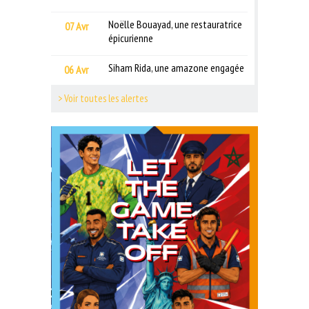
Noëlle Bouayad, une restauratrice
07 Avr
épicurienne
Siham Rida, une amazone engagée
06 Avr
> Voir toutes les alertes