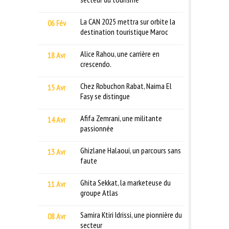
La CAN 2025 mettra sur orbite la
06 Fév
destination touristique Maroc
Alice Rahou, une carrière en
18 Avr
crescendo.
Chez Robuchon Rabat, Naima El
15 Avr
Fasy se distingue
Afifa Zemrani, une militante
14 Avr
passionnée
Ghizlane Halaoui, un parcours sans
13 Avr
faute
Ghita Sekkat, la marketeuse du
11 Avr
groupe Atlas
Samira Ktiri Idrissi, une pionnière du
08 Avr
secteur