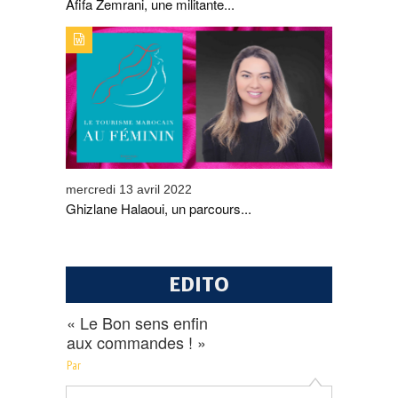
Afifa Zemrani, une militante...
TYPE DE PUBLICATION : ALERTES_INFOSTITRE :
GHIZLANE HALAOUI, UN PARCOURS SANS FAUTE
mercredi 13 avril 2022
Ghizlane Halaoui, un parcours...
EDITO
« Le Bon sens enfin
aux commandes ! »
Par