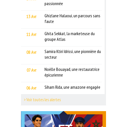
passionnée
Ghizlane Halaoui, un parcours sans
13 Avr
faute
Ghita Sekkat, la marketeuse du
11 Avr
groupe Atlas
Samira Ktiri Idrissi, une pionnière du
08 Avr
secteur
Noëlle Bouayad, une restauratrice
07 Avr
épicurienne
Siham Rida, une amazone engagée
06 Avr
> Voir toutes les alertes