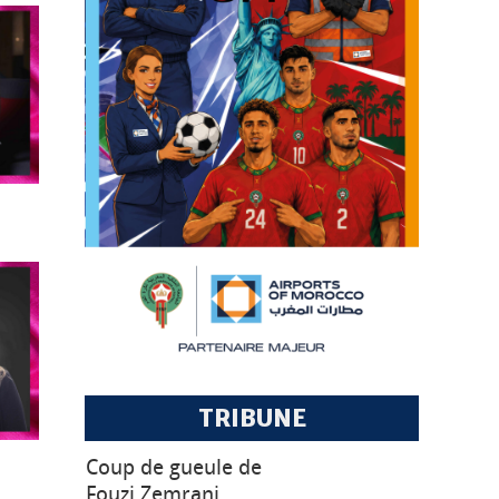
RE :
DO.
RE :
TRIBUNE
Coup de gueule de
Fouzi Zemrani