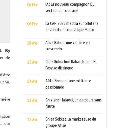
IA : Le nouveau compagnon Du
06 Fév
secteur du tourisme
La CAN 2025 mettra sur orbite la
06 Fév
destination touristique Maroc
Alice Rahou, une carrière en
18 Avr
crescendo.
EL By
ers de
Chez Robuchon Rabat, Naima El
15 Avr
Fasy se distingue
d’être
Afifa Zemrani, une militante
14 Avr
ouche,
passionnée
Ghizlane Halaoui, un parcours sans
rnière
13 Avr
faute
tation
Ghita Sekkat, la marketeuse du
11 Avr
c leur
groupe Atlas