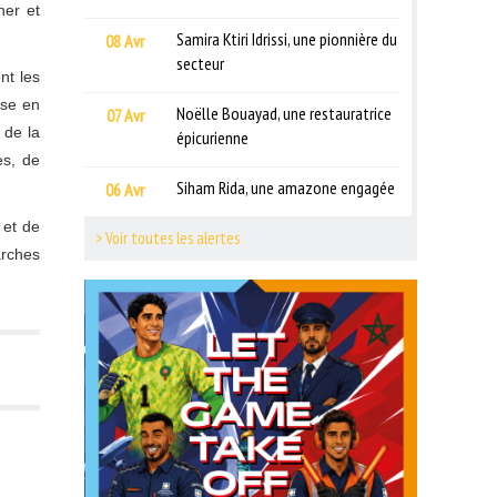
ner et
Samira Ktiri Idrissi, une pionnière du
08 Avr
secteur
nt les
ise en
Noëlle Bouayad, une restauratrice
07 Avr
 de la
épicurienne
es, de
Siham Rida, une amazone engagée
06 Avr
 et de
> Voir toutes les alertes
arches