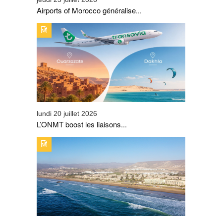
Airports of Morocco généralise...
TYPE DE PUBLICATION : A_LA_UNETITRE : L’ONMT
BOOST LES LIAISONS AÉRIENNES SUR OUARZAZATE
ET DE DAKHLA
lundi 20 juillet 2026
L’ONMT boost les liaisons...
TYPE DE PUBLICATION : A_LA_UNETITRE : TAGHAZOUT
BAY CHANGE D’ÉCHELLE ET SIGNE SON PLUS BEL
ÉTÉ