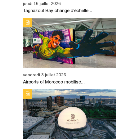
jeudi 16 juillet 2026
Taghazout Bay change d’échelle...
TYPE DE PUBLICATION : A_LA_UNETITRE : AIRPORTS
OF MOROCCO MOBILISÉ POUR ACCOMPAGNER LES
GRANDS DÉPARTS DES SUPPORTERS DES LIONS DE
L’ATLAS
vendredi 3 juillet 2026
Airports of Morocco mobilisé...
TYPE DE PUBLICATION : A_LA_UNETITRE : AVEC LA
CAMPAGNE SUR LA SPHERE DE LAS VEGAS, L’ONMT
SIGNE UNE PREMIÈRE MONDIALE ET DÉCLENCHE UN
ENGOUEMENT AUTOUR DE LA MARQUE « VISIT
MOROCCO »