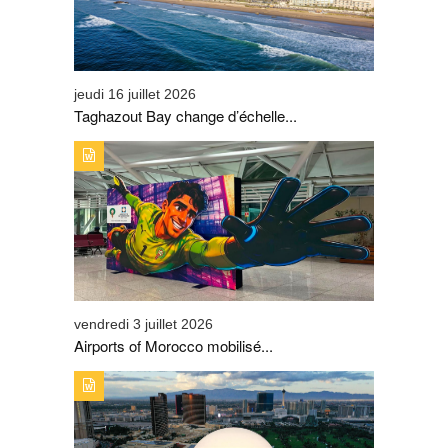
jeudi 16 juillet 2026
Taghazout Bay change d’échelle...
TYPE DE PUBLICATION : A_LA_UNETITRE : AIRPORTS
OF MOROCCO MOBILISÉ POUR ACCOMPAGNER LES
GRANDS DÉPARTS DES SUPPORTERS DES LIONS DE
L’ATLAS
vendredi 3 juillet 2026
Airports of Morocco mobilisé...
TYPE DE PUBLICATION : A_LA_UNETITRE : AVEC LA
CAMPAGNE SUR LA SPHERE DE LAS VEGAS, L’ONMT
SIGNE UNE PREMIÈRE MONDIALE ET DÉCLENCHE UN