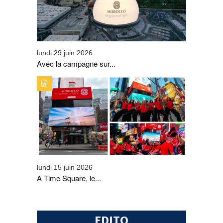
ENGOUEMENT AUTOUR DE LA MARQUE « VISIT
MOROCCO »
lundi 29 juin 2026
Avec la campagne sur...
TYPE DE PUBLICATION : A_LA_UNETITRE : A TIME
SQUARE, LE MAROC S'AFFICHE EN GRAND GRÂCE À
L'ONMT
lundi 15 juin 2026
A Time Square, le...
EDITO