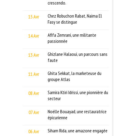
crescendo.
Chez Robuchon Rabat, Naima El
15 Avr
Fasy se distingue
Afifa Zemrani, une militante
14 Avr
passionnée
Ghizlane Halaoui, un parcours sans
13 Avr
faute
Ghita Sekkat, la marketeuse du
11 Avr
groupe Atlas
Samira Ktiri Idrissi, une pionnière du
08 Avr
secteur
Noëlle Bouayad, une restauratrice
07 Avr
épicurienne
Siham Rida, une amazone engagée
06 Avr