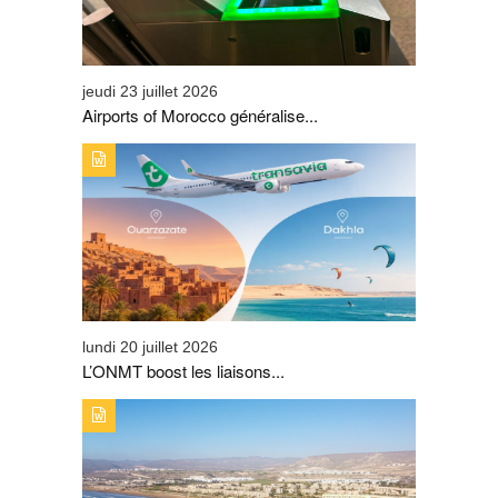
jeudi 23 juillet 2026
Airports of Morocco généralise...
TYPE DE PUBLICATION : A_LA_UNETITRE : L’ONMT
BOOST LES LIAISONS AÉRIENNES SUR OUARZAZATE
ET DE DAKHLA
lundi 20 juillet 2026
L’ONMT boost les liaisons...
TYPE DE PUBLICATION : A_LA_UNETITRE : TAGHAZOUT
BAY CHANGE D’ÉCHELLE ET SIGNE SON PLUS BEL
ÉTÉ