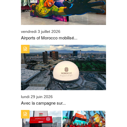
GRANDS DÉPARTS DES SUPPORTERS DES LIONS DE
L’ATLAS
vendredi 3 juillet 2026
Airports of Morocco mobilisé...
TYPE DE PUBLICATION : A_LA_UNETITRE : AVEC LA
CAMPAGNE SUR LA SPHERE DE LAS VEGAS, L’ONMT
SIGNE UNE PREMIÈRE MONDIALE ET DÉCLENCHE UN
ENGOUEMENT AUTOUR DE LA MARQUE « VISIT
MOROCCO »
lundi 29 juin 2026
Avec la campagne sur...
TYPE DE PUBLICATION : A_LA_UNETITRE : A TIME
SQUARE, LE MAROC S'AFFICHE EN GRAND GRÂCE À