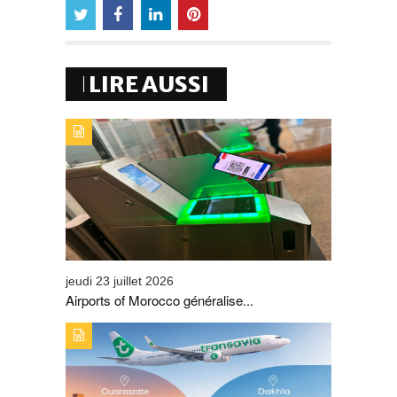
LIRE AUSSI
TYPE DE PUBLICATION : A_LA_UNETITRE : AIRPORTS
OF MOROCCO GÉNÉRALISE LA CARTE
D’EMBARQUEMENT 100 % MOBILE
jeudi 23 juillet 2026
Airports of Morocco généralise...
TYPE DE PUBLICATION : A_LA_UNETITRE : L’ONMT
BOOST LES LIAISONS AÉRIENNES SUR OUARZAZATE
ET DE DAKHLA