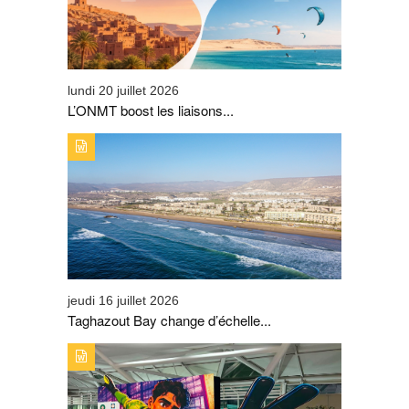
lundi 20 juillet 2026
L’ONMT boost les liaisons...
TYPE DE PUBLICATION : A_LA_UNETITRE : TAGHAZOUT
BAY CHANGE D’ÉCHELLE ET SIGNE SON PLUS BEL
ÉTÉ
jeudi 16 juillet 2026
Taghazout Bay change d’échelle...
TYPE DE PUBLICATION : A_LA_UNETITRE : AIRPORTS
OF MOROCCO MOBILISÉ POUR ACCOMPAGNER LES