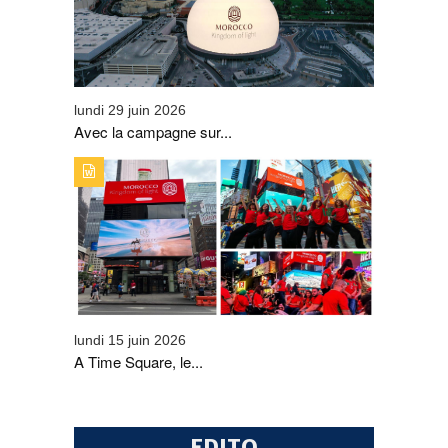
SIGNE UNE PREMIÈRE MONDIALE ET DÉCLENCHE UN
ENGOUEMENT AUTOUR DE LA MARQUE « VISIT
MOROCCO »
lundi 29 juin 2026
Avec la campagne sur...
TYPE DE PUBLICATION : A_LA_UNETITRE : A TIME
SQUARE, LE MAROC S'AFFICHE EN GRAND GRÂCE À
L'ONMT
lundi 15 juin 2026
A Time Square, le...
EDITO