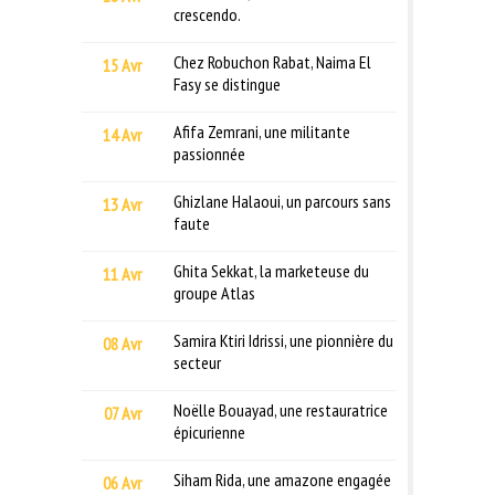
crescendo.
Chez Robuchon Rabat, Naima El
15 Avr
Fasy se distingue
Afifa Zemrani, une militante
14 Avr
passionnée
Ghizlane Halaoui, un parcours sans
13 Avr
faute
Ghita Sekkat, la marketeuse du
11 Avr
groupe Atlas
Samira Ktiri Idrissi, une pionnière du
08 Avr
secteur
Noëlle Bouayad, une restauratrice
07 Avr
épicurienne
Siham Rida, une amazone engagée
06 Avr