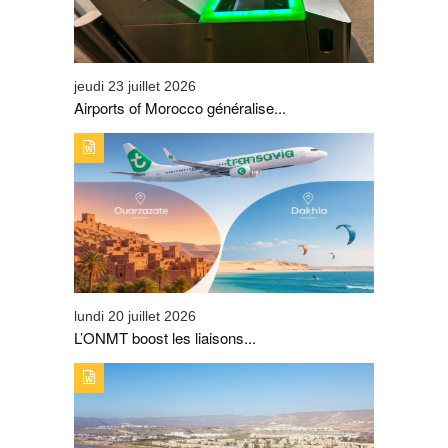
jeudi 23 juillet 2026
Airports of Morocco généralise...
TYPE DE PUBLICATION : A_LA_UNETITRE : L’ONMT
BOOST LES LIAISONS AÉRIENNES SUR OUARZAZATE
ET DE DAKHLA
lundi 20 juillet 2026
L’ONMT boost les liaisons...
TYPE DE PUBLICATION : A_LA_UNETITRE : TAGHAZOUT
BAY CHANGE D’ÉCHELLE ET SIGNE SON PLUS BEL
ÉTÉ