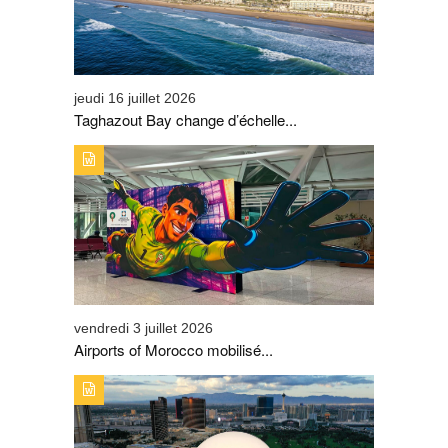
jeudi 16 juillet 2026
Taghazout Bay change d’échelle...
TYPE DE PUBLICATION : A_LA_UNETITRE : AIRPORTS
OF MOROCCO MOBILISÉ POUR ACCOMPAGNER LES
GRANDS DÉPARTS DES SUPPORTERS DES LIONS DE
L’ATLAS
vendredi 3 juillet 2026
Airports of Morocco mobilisé...
TYPE DE PUBLICATION : A_LA_UNETITRE : AVEC LA
CAMPAGNE SUR LA SPHERE DE LAS VEGAS, L’ONMT