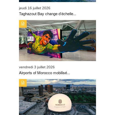
jeudi 16 juillet 2026
Taghazout Bay change d’échelle...
TYPE DE PUBLICATION : A_LA_UNETITRE : AIRPORTS
OF MOROCCO MOBILISÉ POUR ACCOMPAGNER LES
GRANDS DÉPARTS DES SUPPORTERS DES LIONS DE
L’ATLAS
vendredi 3 juillet 2026
Airports of Morocco mobilisé...
TYPE DE PUBLICATION : A_LA_UNETITRE : AVEC LA
CAMPAGNE SUR LA SPHERE DE LAS VEGAS, L’ONMT
SIGNE UNE PREMIÈRE MONDIALE ET DÉCLENCHE UN
ENGOUEMENT AUTOUR DE LA MARQUE « VISIT
MOROCCO »