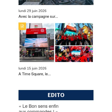
lundi 29 juin 2026
Avec la campagne sur...
TYPE DE PUBLICATION : A_LA_UNETITRE : A TIME
SQUARE, LE MAROC S'AFFICHE EN GRAND GRÂCE À
L'ONMT
lundi 15 juin 2026
A Time Square, le...
EDITO
« Le Bon sens enfin
aux commandes ! »