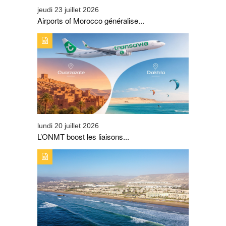
jeudi 23 juillet 2026
Airports of Morocco généralise...
TYPE DE PUBLICATION : A_LA_UNETITRE : L’ONMT
BOOST LES LIAISONS AÉRIENNES SUR OUARZAZATE
ET DE DAKHLA
lundi 20 juillet 2026
L’ONMT boost les liaisons...
TYPE DE PUBLICATION : A_LA_UNETITRE : TAGHAZOUT
BAY CHANGE D’ÉCHELLE ET SIGNE SON PLUS BEL
ÉTÉ