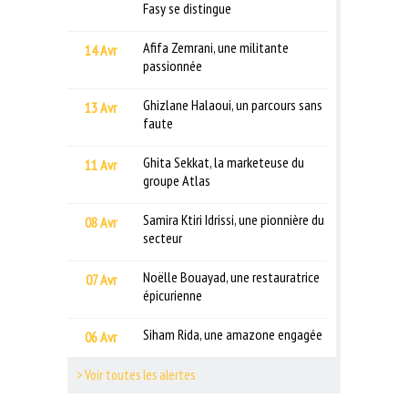
Fasy se distingue
Afifa Zemrani, une militante
14 Avr
passionnée
Ghizlane Halaoui, un parcours sans
13 Avr
faute
Ghita Sekkat, la marketeuse du
11 Avr
groupe Atlas
Samira Ktiri Idrissi, une pionnière du
08 Avr
secteur
Noëlle Bouayad, une restauratrice
07 Avr
épicurienne
Siham Rida, une amazone engagée
06 Avr
> Voir toutes les alertes