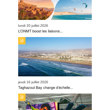
lundi 20 juillet 2026
L’ONMT boost les liaisons...
TYPE DE PUBLICATION : A_LA_UNETITRE : TAGHAZOUT
BAY CHANGE D’ÉCHELLE ET SIGNE SON PLUS BEL
ÉTÉ
jeudi 16 juillet 2026
Taghazout Bay change d’échelle...
TYPE DE PUBLICATION : A_LA_UNETITRE : AIRPORTS
OF MOROCCO MOBILISÉ POUR ACCOMPAGNER LES