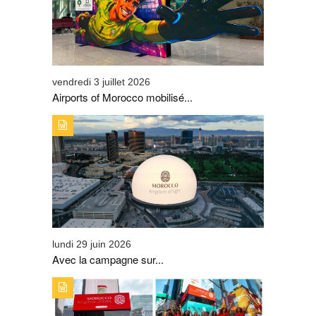
GRANDS DÉPARTS DES SUPPORTERS DES LIONS DE
L’ATLAS
vendredi 3 juillet 2026
Airports of Morocco mobilisé...
TYPE DE PUBLICATION : A_LA_UNETITRE : AVEC LA
CAMPAGNE SUR LA SPHERE DE LAS VEGAS, L’ONMT
SIGNE UNE PREMIÈRE MONDIALE ET DÉCLENCHE UN
ENGOUEMENT AUTOUR DE LA MARQUE « VISIT
MOROCCO »
lundi 29 juin 2026
Avec la campagne sur...
TYPE DE PUBLICATION : A_LA_UNETITRE : A TIME
SQUARE, LE MAROC S'AFFICHE EN GRAND GRÂCE À