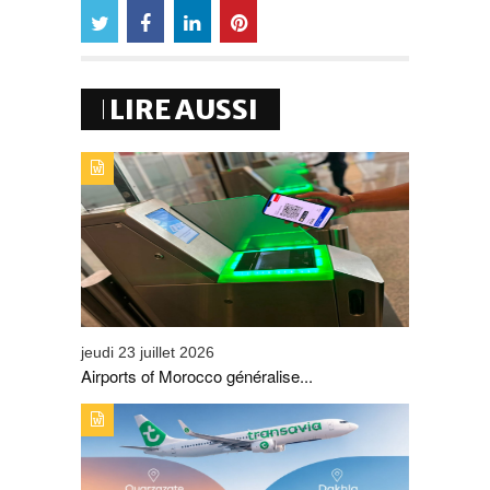
LIRE AUSSI
TYPE DE PUBLICATION : A_LA_UNETITRE : AIRPORTS
OF MOROCCO GÉNÉRALISE LA CARTE
D’EMBARQUEMENT 100 % MOBILE
jeudi 23 juillet 2026
Airports of Morocco généralise...
TYPE DE PUBLICATION : A_LA_UNETITRE : L’ONMT
BOOST LES LIAISONS AÉRIENNES SUR OUARZAZATE
ET DE DAKHLA