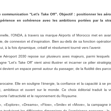
communication “Let’s Take Off”. Objectif : positionner les aér
périence en cohérence avec les ambitions portées par la stra
ionnelle, l’ONDA, à travers sa marque Airports of Morocco met en ava
e, de connexion et d’inspiration. Bien au-delà de sa fonction opération
i, à la fois dynamique, créatif et résolument tourné vers l’avenir.
gie Aéroport 2030 repose sur plusieurs axes majeurs, parmi lesquels 
gne “Let’s Take Off” vient ainsi illustrer et incarner ce pilier stratégi
 devient un espace pensé autour du passager, de la fluidité des parco
aine. Elle en souligne l’énergie, la confiance et la capacité à se pro
ambitieux et ouvert sur le monde. Ce choix éditorial traduit la v
porte l’attractivité et le rayonnement du Royaume.
oy», «Explore», «Dreams», «Flow», «Smile» et «Move», la campagne in
 traduisent les différentes dimensions de l’expérience passager : le p