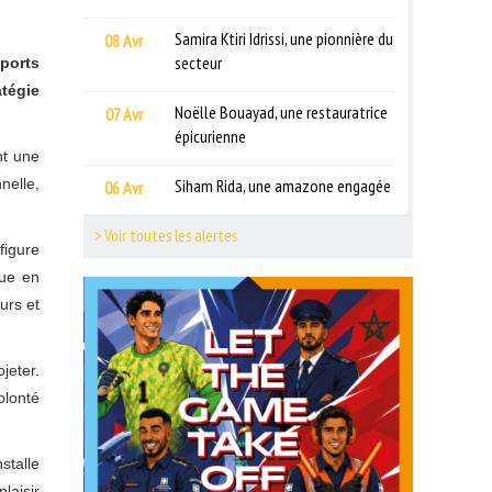
Samira Ktiri Idrissi, une pionnière du
08 Avr
secteur
oports
tégie
Noëlle Bouayad, une restauratrice
07 Avr
épicurienne
nt une
nelle,
Siham Rida, une amazone engagée
06 Avr
> Voir toutes les alertes
figure
que en
urs et
jeter.
olonté
stalle
laisir