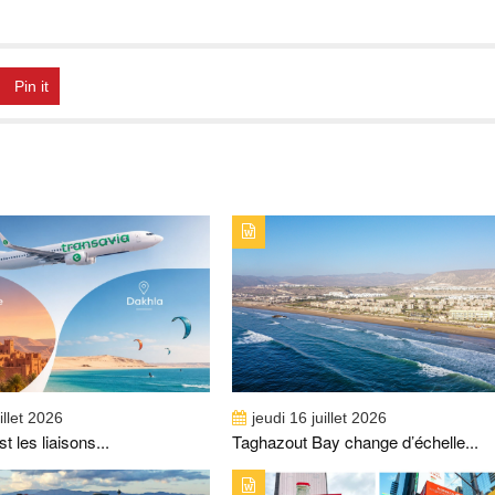
Pin it
PUBLICATION : A_LA_UNETITRE :
TYPE DE PUBLICATION : A_LA_UNETITRE :
BOOST LES LIAISONS AÉRIENNES SUR
TAGHAZOUT BAY CHANGE D’ÉCHELLE ET S
ATE ET DE DAKHLA
SON PLUS BEL ÉTÉ
illet 2026
jeudi 16 juillet 2026
 les liaisons...
Taghazout Bay change d’échelle...
PUBLICATION : A_LA_UNETITRE : AVEC
TYPE DE PUBLICATION : A_LA_UNETITRE : A